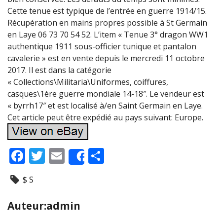
Cette tenue est typique de l’entrée en guerre 1914/15.
Récupération en mains propres possible à St Germain
en Laye 06 73 70 54 52. L’item « Tenue 3° dragon WW1
authentique 1911 sous-officier tunique et pantalon
cavalerie » est en vente depuis le mercredi 11 octobre
2017. Il est dans la catégorie
« Collections\Militaria\Uniformes, coiffures,
casques\1ère guerre mondiale 14-18″. Le vendeur est
« byrrh17″ et est localisé à/en Saint Germain en Laye.
Cet article peut être expédié au pays suivant: Europe.
F
T
E
P
Share
ac
w
m
ar
$ S
e
itt
ai
ta
b
er
l
g
Auteur:admin
o
er