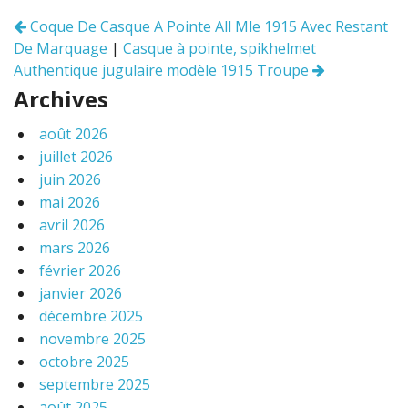
o
Coque De Casque A Pointe All Mle 1915 Avec Restant
Navigation
k
De Marquage
|
Casque à pointe, spikhelmet
des
articles
Authentique jugulaire modèle 1915 Troupe
Archives
août 2026
juillet 2026
juin 2026
mai 2026
avril 2026
mars 2026
février 2026
janvier 2026
décembre 2025
novembre 2025
octobre 2025
septembre 2025
août 2025