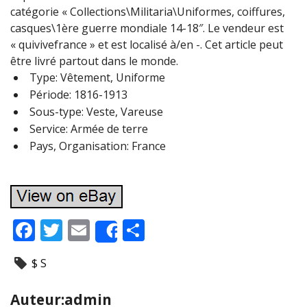
catégorie « Collections\Militaria\Uniformes, coiffures,
casques\1ère guerre mondiale 14-18″. Le vendeur est
« quivivefrance » et est localisé à/en -. Cet article peut
être livré partout dans le monde.
Type: Vêtement, Uniforme
Période: 1816-1913
Sous-type: Veste, Vareuse
Service: Armée de terre
Pays, Organisation: France
F
T
E
P
Share
ac
w
m
ar
$ S
e
itt
ai
ta
b
er
l
g
Auteur:admin