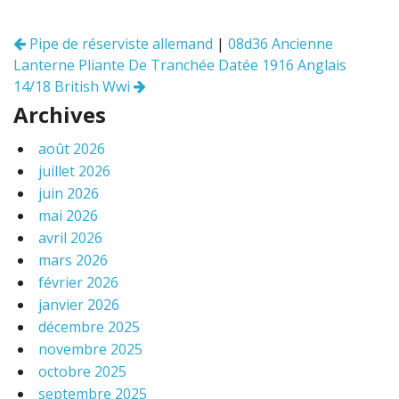
o
er
o
Pipe de réserviste allemand
|
08d36 Ancienne
Navigation
k
Lanterne Pliante De Tranchée Datée 1916 Anglais
des
articles
14/18 British Wwi
Archives
août 2026
juillet 2026
juin 2026
mai 2026
avril 2026
mars 2026
février 2026
janvier 2026
décembre 2025
novembre 2025
octobre 2025
septembre 2025