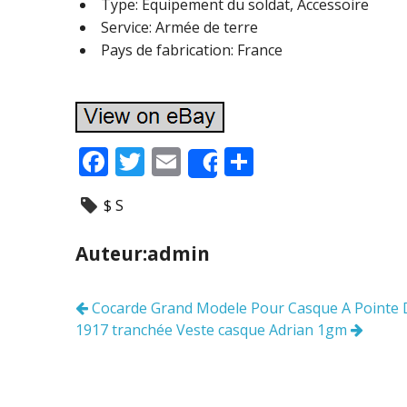
Type: Equipement du soldat, Accessoire
Service: Armée de terre
Pays de fabrication: France
F
T
E
P
Share
ac
w
m
ar
$ S
e
itt
ai
ta
b
er
l
g
Auteur:admin
o
er
o
Cocarde Grand Modele Pour Casque A Pointe D
Navigation
k
1917 tranchée Veste casque Adrian 1gm
des
articles