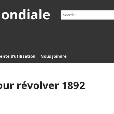
mondiale
Search
for:
ente d’utilisation
Nous joindre
our révolver 1892