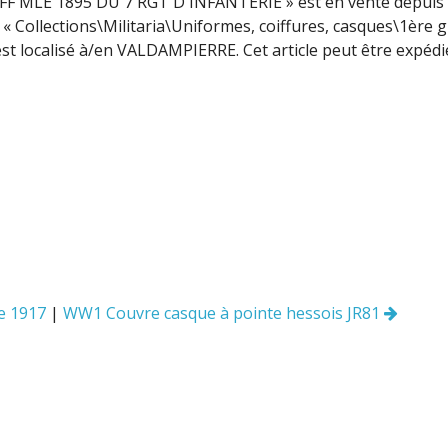
F MLE 1895 DU 7 RGT D INFANTERIE » est en vente depuis 
e « Collections\Militaria\Uniformes, coiffures, casques\1ère 
est localisé à/en VALDAMPIERRE. Cet article peut être expédi
e 1917
|
WW1 Couvre casque à pointe hessois JR81