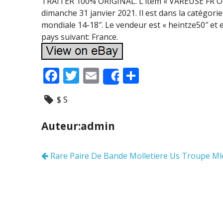
TRAITER 100% ORIGINAL. L’item « VAREUSE FR OF
dimanche 31 janvier 2021. Il est dans la catégori
mondiale 14-18″. Le vendeur est « heintze50″ et 
pays suivant: France.
F
T
E
P
Share
ac
w
m
ar
$ S
e
itt
ai
ta
b
er
l
g
Auteur:admin
o
er
o
Rare Paire De Bande Molletiere Us Troupe Ml
Navigation
k
des
articles