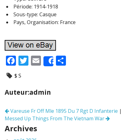
Période: 1914-1918
Sous-type: Casque
Pays, Organisation: France
F
T
E
P
Share
ac
w
m
ar
$ S
e
itt
ai
ta
b
er
l
g
Auteur:admin
o
er
o
Vareuse Fr Off Mle 1895 Du 7 Rgt D Infanterie
|
Navigation
k
Messed Up Things From The Vietnam War
des
articles
Archives