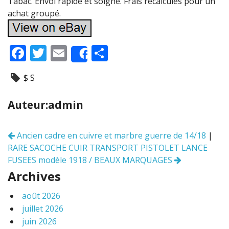
Tabac. Envoi rapide et soigné. Frais recalculés pour un
achat groupé.
F
T
E
P
Share
ac
w
m
ar
$ S
e
itt
ai
ta
b
er
l
g
Auteur:admin
o
er
o
Ancien cadre en cuivre et marbre guerre de 14/18
|
Navigation
k
RARE SACOCHE CUIR TRANSPORT PISTOLET LANCE
des
articles
FUSEES modèle 1918 / BEAUX MARQUAGES
Archives
août 2026
juillet 2026
juin 2026