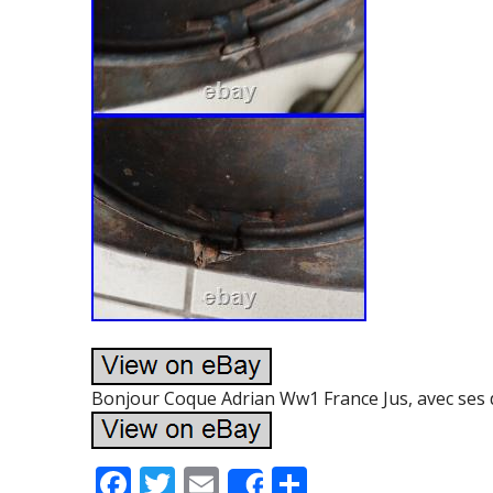
Bonjour Coque Adrian Ww1 France Jus, avec ses d
F
T
E
P