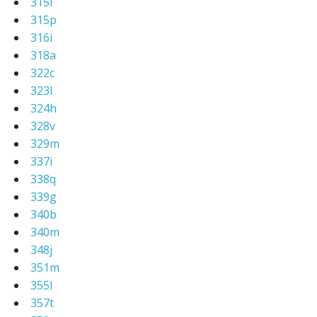
315l
315p
316i
318a
322c
323l
324h
328v
329m
337i
338q
339g
340b
340m
348j
351m
355l
357t