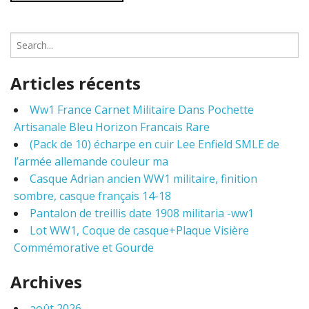
S
e
a
Articles récents
r
c
Ww1 France Carnet Militaire Dans Pochette
h
Artisanale Bleu Horizon Francais Rare
f
o
(Pack de 10) écharpe en cuir Lee Enfield SMLE de
r
l’armée allemande couleur ma
:
Casque Adrian ancien WW1 militaire, finition
sombre, casque français 14-18
Pantalon de treillis date 1908 militaria -ww1
Lot WW1, Coque de casque+Plaque Visière
Commémorative et Gourde
Archives
août 2026