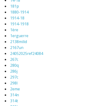
14-18
181p
1880-1914
1914-18
1914-1918
1ère
1erguerre
2138milid
2167un
24052025ref24084
267c
280q
286j
297c
298l
2eme
314n
314t