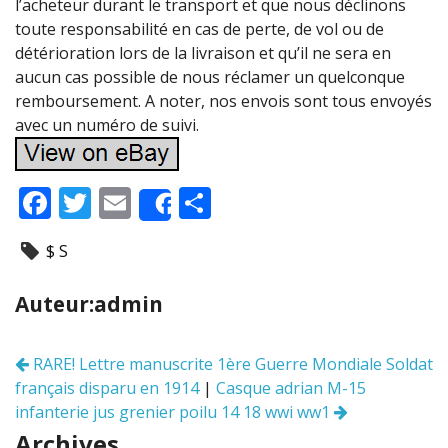
l’acheteur durant le transport et que nous déclinons
toute responsabilité en cas de perte, de vol ou de
détérioration lors de la livraison et qu’il ne sera en
aucun cas possible de nous réclamer un quelconque
remboursement. A noter, nos envois sont tous envoyés
avec un numéro de suivi.
F
T
E
P
Share
ac
w
m
ar
$ S
e
itt
ai
ta
b
er
l
g
Auteur:admin
o
er
o
RARE! Lettre manuscrite 1ère Guerre Mondiale Soldat
Navigation
k
français disparu en 1914
|
Casque adrian M-15
des
articles
infanterie jus grenier poilu 14 18 wwi ww1
Archives