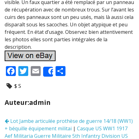
visible. Un faux quartier a été remplacé par un panneau
de récupération avec de nombreux trous. Sur l’avant les
cuirs des panneaux sont un peu usés, mais là aussi cela
disparaît sous les sacoches. Un objet atypique et peu
fréquent. En état d’usage. Observez bien attentivement
les photos elles sont parties intégrales de la
description.
F
T
E
P
Share
ac
w
m
ar
$ S
e
itt
ai
ta
b
er
l
g
Auteur:admin
o
er
o
Lot Jambe articulée prothèse de guerre 14/18 (WW1)
Navigation
k
+ béquille équipement militai
|
Casque US WW1 1917
des
articles
Aef Militaria Guerre Militaire 5th Infantry Division US