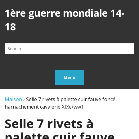
1ère guerre mondiale 14-
18
Search
for:
Menu
Maison
›
Selle 7 rivets à palette cuir fauve foncé
harnachement cavalerie XIXe/ww1
Selle 7 rivets à
palette cuir fauve