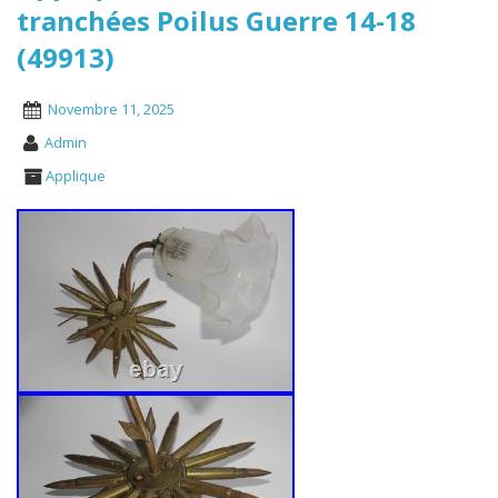
tranchées Poilus Guerre 14-18
(49913)
Novembre 11, 2025
Admin
Applique