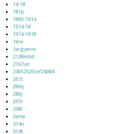
14-18
181p
1880-1914
1914-18
1914-1918
1ère
1erguerre
2138milid
2167un
24052025ref24084
267c
280q
286j
297c
298l
2eme
314n
314t