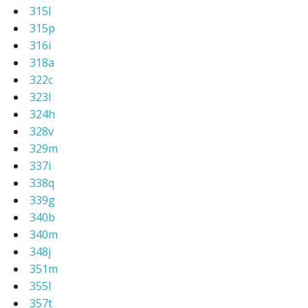
315l
315p
316i
318a
322c
323l
324h
328v
329m
337i
338q
339g
340b
340m
348j
351m
355l
357t