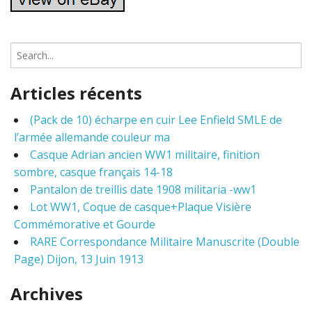
S
e
a
Articles récents
r
c
(Pack de 10) écharpe en cuir Lee Enfield SMLE de
h
l’armée allemande couleur ma
f
o
Casque Adrian ancien WW1 militaire, finition
r
sombre, casque français 14-18
:
Pantalon de treillis date 1908 militaria -ww1
Lot WW1, Coque de casque+Plaque Visière
Commémorative et Gourde
RARE Correspondance Militaire Manuscrite (Double
Page) Dijon, 13 Juin 1913
Archives