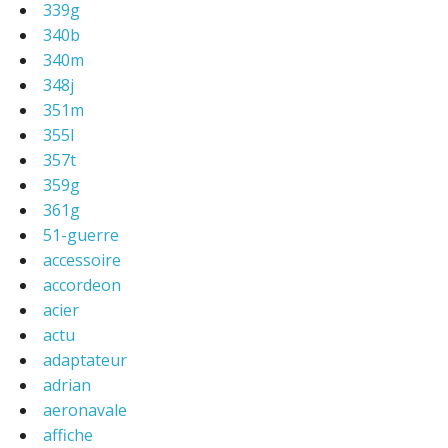
339g
340b
340m
348j
351m
355l
357t
359g
361g
51-guerre
accessoire
accordeon
acier
actu
adaptateur
adrian
aeronavale
affiche