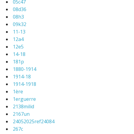
05c47
08d36
08h3
09k32
11-13
12a4
12e5
14-18
181p
1880-1914
1914-18
1914-1918
1ère
1erguerre
2138milid
2167un
24052025ref24084
267c