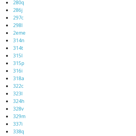
280q
286j
297c
298l
2eme
314n
314t
315l
315p
316i
318a
322c
323l
324h
328v
329m
337i
338q