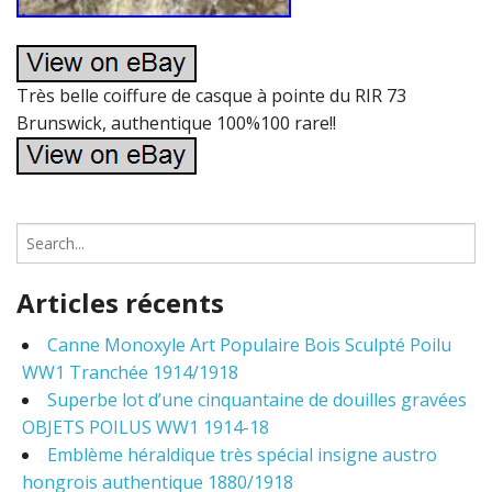
Très belle coiffure de casque à pointe du RIR 73
Brunswick, authentique 100%100 rare!!
S
e
a
Articles récents
r
c
Canne Monoxyle Art Populaire Bois Sculpté Poilu
h
WW1 Tranchée 1914/1918
f
o
Superbe lot d’une cinquantaine de douilles gravées
r
OBJETS POILUS WW1 1914-18
:
Emblème héraldique très spécial insigne austro
hongrois authentique 1880/1918