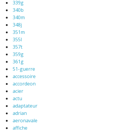
339g
340b
340m
348j
351m
355l
357t
359g
361g
51-guerre
accessoire
accordeon
acier
actu
adaptateur
adrian
aeronavale
affiche