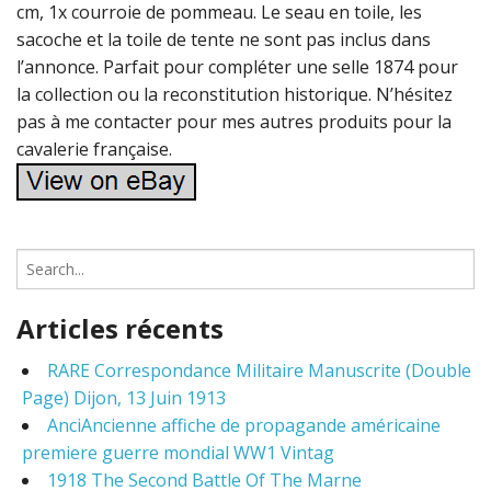
cm, 1x courroie de pommeau. Le seau en toile, les
sacoche et la toile de tente ne sont pas inclus dans
l’annonce. Parfait pour compléter une selle 1874 pour
la collection ou la reconstitution historique. N’hésitez
pas à me contacter pour mes autres produits pour la
cavalerie française.
S
e
a
Articles récents
r
c
RARE Correspondance Militaire Manuscrite (Double
h
Page) Dijon, 13 Juin 1913
f
o
AnciAncienne affiche de propagande américaine
r
premiere guerre mondial WW1 Vintag
:
1918 The Second Battle Of The Marne