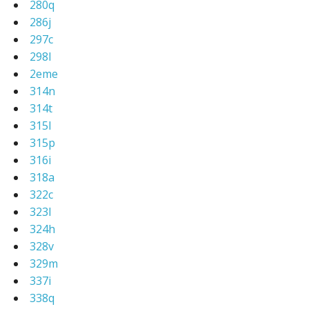
280q
286j
297c
298l
2eme
314n
314t
315l
315p
316i
318a
322c
323l
324h
328v
329m
337i
338q