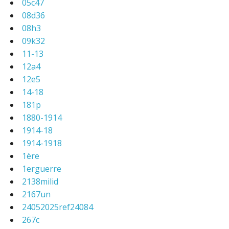
05c47
08d36
08h3
09k32
11-13
12a4
12e5
14-18
181p
1880-1914
1914-18
1914-1918
1ère
1erguerre
2138milid
2167un
24052025ref24084
267c