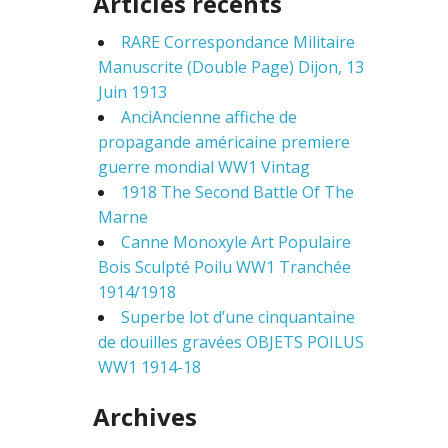
Articles récents
r
c
RARE Correspondance Militaire
h
f
Manuscrite (Double Page) Dijon, 13
o
Juin 1913
r
AnciAncienne affiche de
:
propagande américaine premiere
guerre mondial WW1 Vintag
1918 The Second Battle Of The
Marne
Canne Monoxyle Art Populaire
Bois Sculpté Poilu WW1 Tranchée
1914/1918
Superbe lot d’une cinquantaine
de douilles gravées OBJETS POILUS
WW1 1914-18
Archives