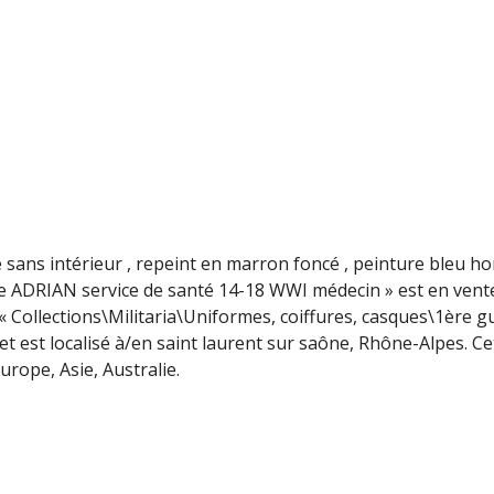
sans intérieur , repeint en marron foncé , peinture bleu ho
ue ADRIAN service de santé 14-18 WWI médecin » est en vent
e « Collections\Militaria\Uniformes, coiffures, casques\1ère g
t est localisé à/en saint laurent sur saône, Rhône-Alpes. Cet
rope, Asie, Australie.