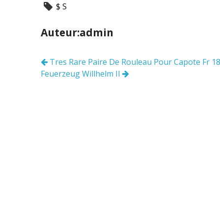
$ S
e
itt
ai
ta
b
er
l
g
Auteur:admin
o
er
o
Tres Rare Paire De Rouleau Pour Capote Fr 1
Navigation
k
Feuerzeug Willhelm II
des
articles