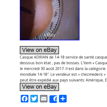
Casque ADRIAN de 14-18 service de santé casque 
dessous bon état , pas de bosses. L’item « Casq
le mercredi 30 août 2017. Il est dans la catégori
mondiale 14-18″. Le vendeur est « chezmederic » e
peut être expédié aux pays suivants: Amérique, Eu
F
T
E
P
Share
ac
w
m
ar