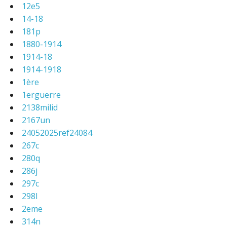
12e5
14-18
181p
1880-1914
1914-18
1914-1918
1ère
1erguerre
2138milid
2167un
24052025ref24084
267c
280q
286j
297c
298l
2eme
314n