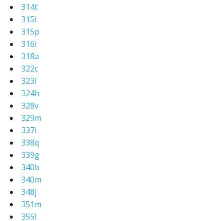
314t
315l
315p
316i
318a
322c
323l
324h
328v
329m
337i
338q
339g
340b
340m
348j
351m
355l