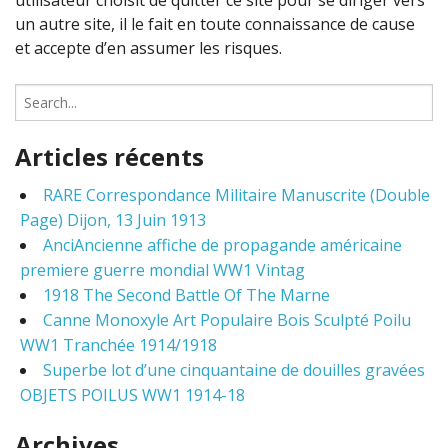
utilisateur choisit de quitter ce site pour se diriger vers
un autre site, il le fait en toute connaissance de cause
et accepte d’en assumer les risques.
S
e
a
Articles récents
r
c
RARE Correspondance Militaire Manuscrite (Double
h
Page) Dijon, 13 Juin 1913
f
o
AnciAncienne affiche de propagande américaine
r
premiere guerre mondial WW1 Vintag
:
1918 The Second Battle Of The Marne
Canne Monoxyle Art Populaire Bois Sculpté Poilu
WW1 Tranchée 1914/1918
Superbe lot d’une cinquantaine de douilles gravées
OBJETS POILUS WW1 1914-18
Archives