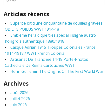
e
a
Articles récents
r
c
Superbe lot d’une cinquantaine de douilles gravées
h
OBJETS POILUS WW1 1914-18
f
o
Emblème héraldique très spécial insigne austro
r
hongrois authentique 1880/1918
:
Casque Adrian 1915 Troupes Coloniales France
1914-1918 / WW1 French Colonial
Artisanat De Tranchée 14-18 Porte-Photos
Cathédrale De Reims Cartouches WW1
Henri Guillemin The Origins Of The First World War
Archives
août 2026
juillet 2026
juin 2026