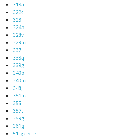
318a
322c
323l
324h
328v
329m
337i
338q
339g
340b
340m
348j
351m
355l
357t
359g
361g
51-guerre