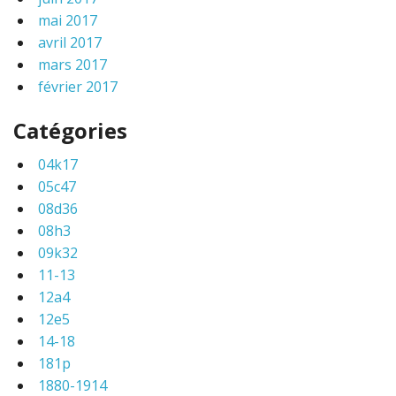
mai 2017
avril 2017
mars 2017
février 2017
Catégories
04k17
05c47
08d36
08h3
09k32
11-13
12a4
12e5
14-18
181p
1880-1914