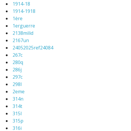
1914-18
1914-1918
1ère
1erguerre
2138milid
2167un
24052025ref24084
267c
280q
286j
297c
298l
2eme
314n
314t
315l
315p
316i