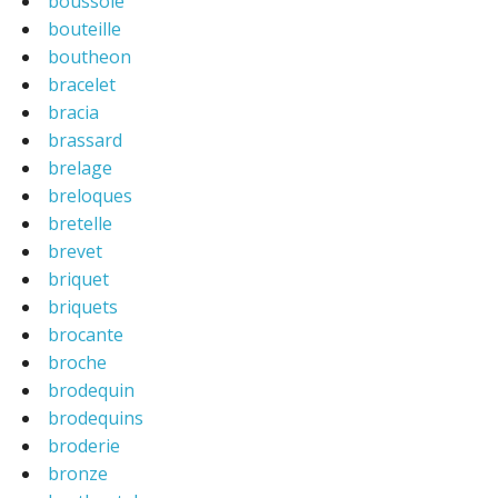
boussole
bouteille
boutheon
bracelet
bracia
brassard
brelage
breloques
bretelle
brevet
briquet
briquets
brocante
broche
brodequin
brodequins
broderie
bronze