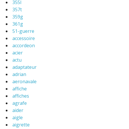
355l
357t
359g
361g
51-guerre
accessoire
accordeon
acier
actu
adaptateur
adrian
aeronavale
affiche
affiches
agrafe
aider
aigle
aigrette