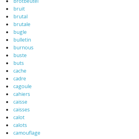
brotbeutel
bruit
brutal
brutale
bugle
bulletin
burnous
buste
buts
cache
cadre
cagoule
cahiers
caisse
caisses
calot
calots
camouflage