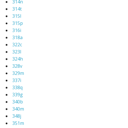
314n
314t
315l
315p
316i
318a
322c
323l
324h
328v
329m
337i
338q
339g
340b
340m
348j
351m