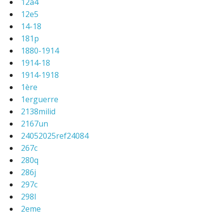
12a4
12e5
14-18
181p
1880-1914
1914-18
1914-1918
1ère
1erguerre
2138milid
2167un
24052025ref24084
267c
280q
286j
297c
298l
2eme