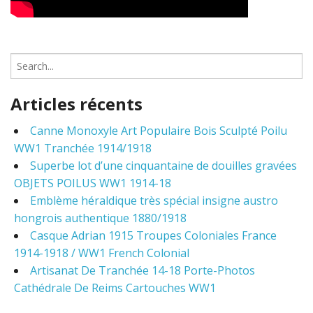
S
e
a
Articles récents
r
c
Canne Monoxyle Art Populaire Bois Sculpté Poilu
h
WW1 Tranchée 1914/1918
f
o
Superbe lot d’une cinquantaine de douilles gravées
r
OBJETS POILUS WW1 1914-18
:
Emblème héraldique très spécial insigne austro
hongrois authentique 1880/1918
Casque Adrian 1915 Troupes Coloniales France
1914-1918 / WW1 French Colonial
Artisanat De Tranchée 14-18 Porte-Photos
Cathédrale De Reims Cartouches WW1