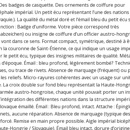
. Des badges de casquette. Des ornements de coiffure pour
icéphale impérial. Un petit écu représentant l’une des nations
quie.). La qualité du métal doré et l’émail bleu du petit écu 
Fonction : Badge d’uniforme. Votre pièce correspond très
zeichen) ou insigne de coiffure d’un officier austro-hongr
 vont dans ce sens. Format compact, symétrique, destiné à ê
n la couronne de Saint-Étienne, ce qui indique un usage impé
le petit écu, typique des insignes militaires de qualité. Métal
s d’époque. Émail : bleu profond, légèrement bombé? Techn
ques, ou trace de rivets. Absence de marquage (fréquent) ou
ur les reliefs. Micro-rayures cohérentes avec un usage sur un
le. La croix double sur fond bleu représentait la Haute-Hongr
armée austro-hongroise, chaque unité pouvait porter un in
intégration des différentes nations dans la structure impéri
lovaque émaillé. Émail : Bleu profond, intact. Attache : Épingl
ief nets, aucune réparation. Absence de marquage (typique de
forcé. Remise en main propre possible. Aigle impérial bicép
te-Hongrie / Slovaquie). Émail bleu intact, dorure d’origine,