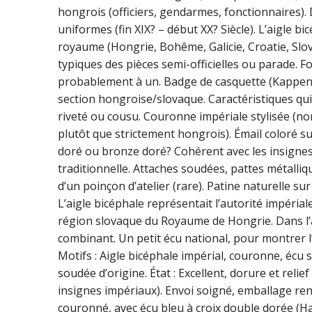
hongrois (officiers, gendarmes, fonctionnaires)
uniformes (fin XIX? – début XX? Siècle). L’aigle b
royaume (Hongrie, Bohême, Galicie, Croatie, Slova
typiques des pièces semi-officielles ou parade. 
probablement à un. Badge de casquette (Kappenab
section hongroise/slovaque. Caractéristiques qui
riveté ou cousu. Couronne impériale stylisée (no
plutôt que strictement hongrois). Émail coloré sur 
doré ou bronze doré? Cohérent avec les insigne
traditionnelle. Attaches soudées, pattes métalli
d’un poinçon d’atelier (rare). Patine naturelle s
L’aigle bicéphale représentait l’autorité impéria
région slovaque du Royaume de Hongrie. Dans l’
combinant. Un petit écu national, pour montrer l’
Motifs : Aigle bicéphale impérial, couronne, écu s
soudée d’origine. État : Excellent, dorure et rel
insignes impériaux). Envoi soigné, emballage ren
couronné, avec écu bleu à croix double dorée (Hau