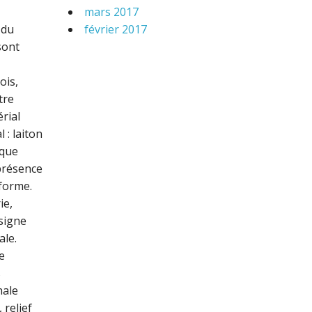
mars 2017
février 2017
 du
sont
ois,
tre
rial
 : laiton
ique
 présence
iforme.
ie,
signe
ale.
e
s
hale
 relief