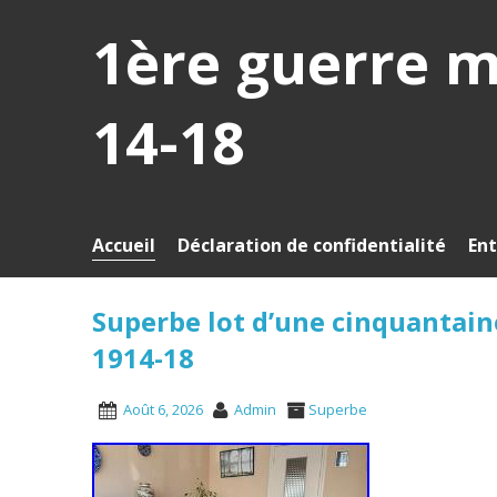
1ère guerre 
14-18
Accueil
Déclaration de confidentialité
Ent
Superbe lot d’une cinquantai
1914-18
Août 6, 2026
Admin
Superbe