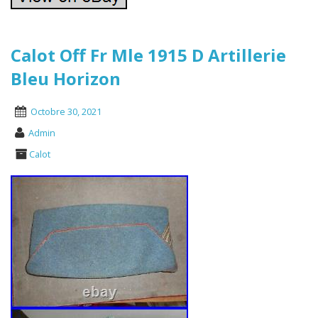
Calot Off Fr Mle 1915 D Artillerie
Bleu Horizon
Octobre 30, 2021
Admin
Calot