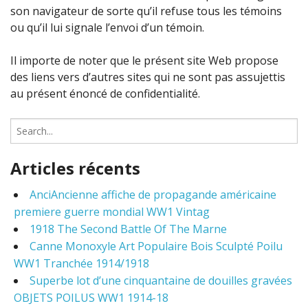
son navigateur de sorte qu’il refuse tous les témoins
ou qu’il lui signale l’envoi d’un témoin.
Il importe de noter que le présent site Web propose
des liens vers d’autres sites qui ne sont pas assujettis
au présent énoncé de confidentialité.
S
e
a
Articles récents
r
c
AnciAncienne affiche de propagande américaine
h
premiere guerre mondial WW1 Vintag
f
o
1918 The Second Battle Of The Marne
r
Canne Monoxyle Art Populaire Bois Sculpté Poilu
:
WW1 Tranchée 1914/1918
Superbe lot d’une cinquantaine de douilles gravées
OBJETS POILUS WW1 1914-18