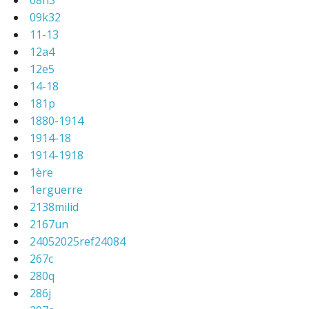
08h3
09k32
11-13
12a4
12e5
14-18
181p
1880-1914
1914-18
1914-1918
1ère
1erguerre
2138milid
2167un
24052025ref24084
267c
280q
286j