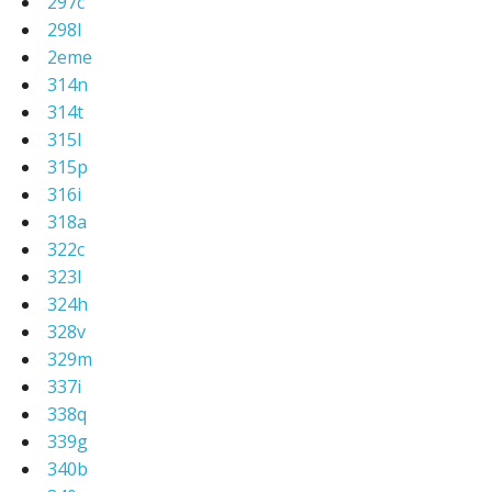
297c
298l
2eme
314n
314t
315l
315p
316i
318a
322c
323l
324h
328v
329m
337i
338q
339g
340b