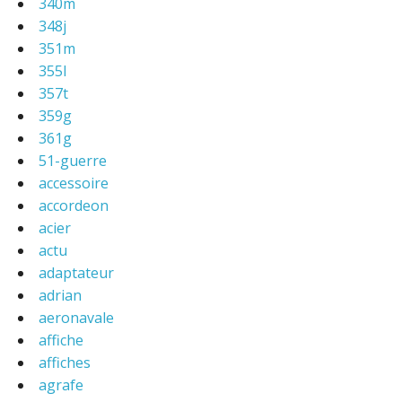
340m
348j
351m
355l
357t
359g
361g
51-guerre
accessoire
accordeon
acier
actu
adaptateur
adrian
aeronavale
affiche
affiches
agrafe