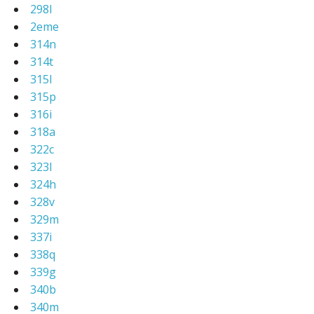
298l
2eme
314n
314t
315l
315p
316i
318a
322c
323l
324h
328v
329m
337i
338q
339g
340b
340m