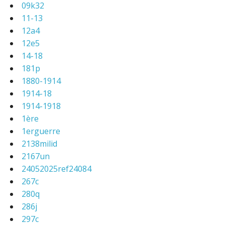
09k32
11-13
12a4
12e5
14-18
181p
1880-1914
1914-18
1914-1918
1ère
1erguerre
2138milid
2167un
24052025ref24084
267c
280q
286j
297c