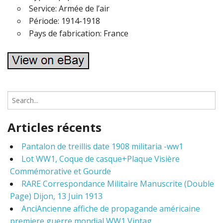
Service: Armée de l’air
Période: 1914-1918
Pays de fabrication: France
S
e
a
Articles récents
r
c
Pantalon de treillis date 1908 militaria -ww1
h
Lot WW1, Coque de casque+Plaque Visière
f
o
Commémorative et Gourde
r
RARE Correspondance Militaire Manuscrite (Double
:
Page) Dijon, 13 Juin 1913
AnciAncienne affiche de propagande américaine
premiere guerre mondial WW1 Vintag