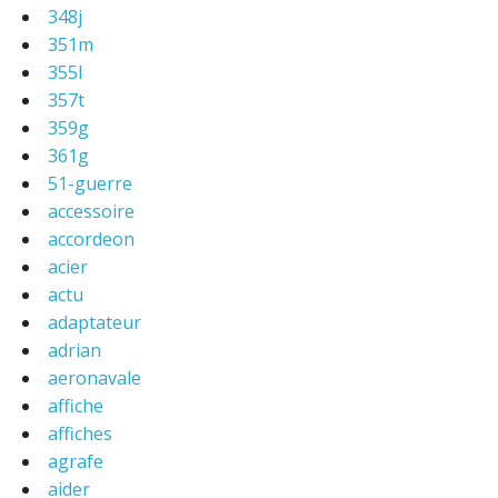
348j
351m
355l
357t
359g
361g
51-guerre
accessoire
accordeon
acier
actu
adaptateur
adrian
aeronavale
affiche
affiches
agrafe
aider