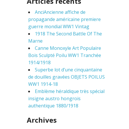
Articles récents
r
c
AnciAncienne affiche de
h
f
propagande américaine premiere
o
guerre mondial WW1 Vintag
r
1918 The Second Battle Of The
:
Marne
Canne Monoxyle Art Populaire
Bois Sculpté Poilu WW1 Tranchée
1914/1918
Superbe lot d’une cinquantaine
de douilles gravées OBJETS POILUS
WW1 1914-18
Emblème héraldique très spécial
insigne austro hongrois
authentique 1880/1918
Archives