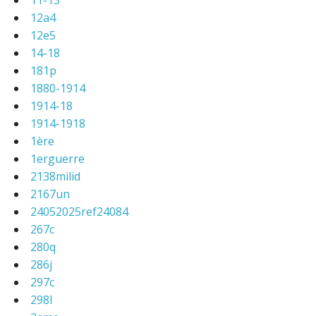
11-13
12a4
12e5
14-18
181p
1880-1914
1914-18
1914-1918
1ère
1erguerre
2138milid
2167un
24052025ref24084
267c
280q
286j
297c
298l