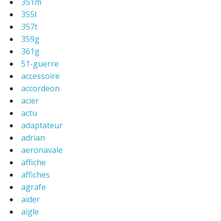
351m
355l
357t
359g
361g
51-guerre
accessoire
accordeon
acier
actu
adaptateur
adrian
aeronavale
affiche
affiches
agrafe
aider
aigle