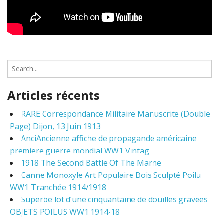
S
e
a
Articles récents
r
c
RARE Correspondance Militaire Manuscrite (Double
h
Page) Dijon, 13 Juin 1913
f
o
AnciAncienne affiche de propagande américaine
r
premiere guerre mondial WW1 Vintag
:
1918 The Second Battle Of The Marne
Canne Monoxyle Art Populaire Bois Sculpté Poilu
WW1 Tranchée 1914/1918
Superbe lot d’une cinquantaine de douilles gravées
OBJETS POILUS WW1 1914-18