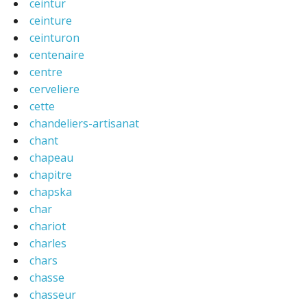
ceintur
ceinture
ceinturon
centenaire
centre
cerveliere
cette
chandeliers-artisanat
chant
chapeau
chapitre
chapska
char
chariot
charles
chars
chasse
chasseur