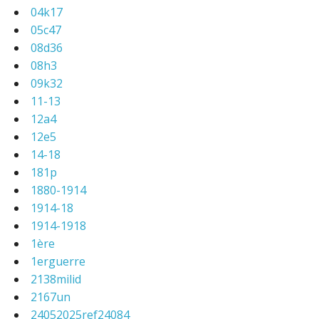
04k17
05c47
08d36
08h3
09k32
11-13
12a4
12e5
14-18
181p
1880-1914
1914-18
1914-1918
1ère
1erguerre
2138milid
2167un
24052025ref24084