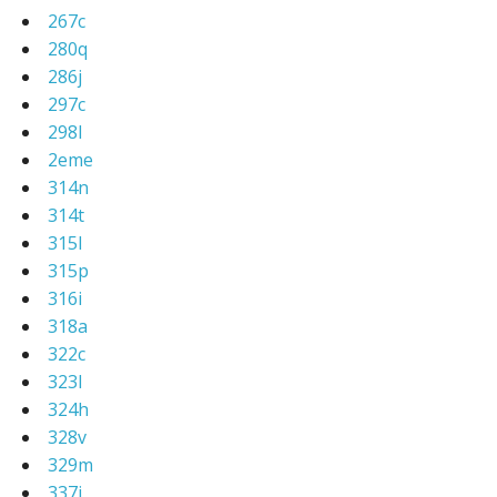
267c
280q
286j
297c
298l
2eme
314n
314t
315l
315p
316i
318a
322c
323l
324h
328v
329m
337i