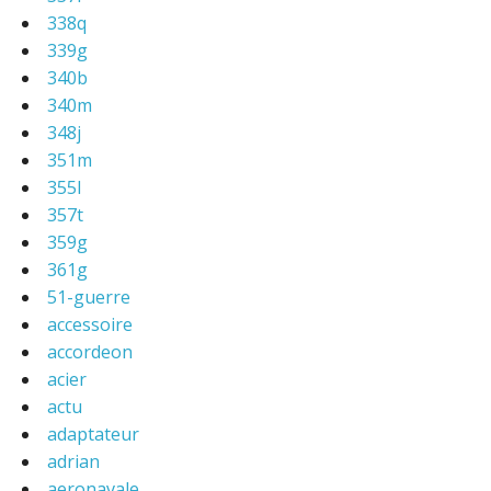
338q
339g
340b
340m
348j
351m
355l
357t
359g
361g
51-guerre
accessoire
accordeon
acier
actu
adaptateur
adrian
aeronavale