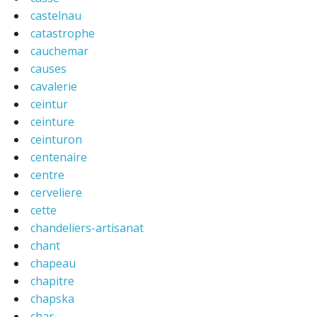
castelnau
catastrophe
cauchemar
causes
cavalerie
ceintur
ceinture
ceinturon
centenaire
centre
cerveliere
cette
chandeliers-artisanat
chant
chapeau
chapitre
chapska
char