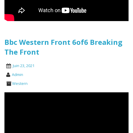
Bbc Western Front 6of6 Breaking
The Front
Juin 23, 2021
Admin
Western