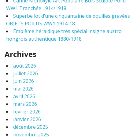
Canne Monoxyle Art Populaire Bois Sculpté Poilu
:
WW1 Tranchée 1914/1918
Superbe lot d’une cinquantaine de douilles gravées
OBJETS POILUS WW1 1914-18
Emblème héraldique très spécial insigne austro
hongrois authentique 1880/1918
Archives
août 2026
juillet 2026
juin 2026
mai 2026
avril 2026
mars 2026
février 2026
janvier 2026
décembre 2025
novembre 2025