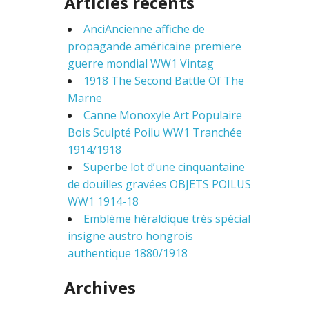
Articles récents
r
c
AnciAncienne affiche de
h
f
propagande américaine premiere
o
guerre mondial WW1 Vintag
r
1918 The Second Battle Of The
:
Marne
Canne Monoxyle Art Populaire
Bois Sculpté Poilu WW1 Tranchée
1914/1918
Superbe lot d’une cinquantaine
de douilles gravées OBJETS POILUS
WW1 1914-18
Emblème héraldique très spécial
insigne austro hongrois
authentique 1880/1918
Archives