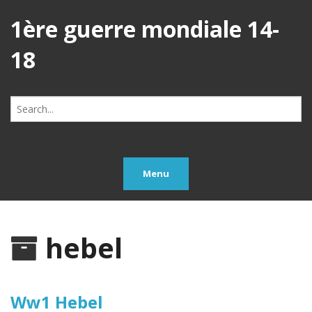
1ère guerre mondiale 14-
18
Search
for:
Menu
hebel
Ww1 Hebel