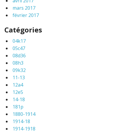
avril 2017
mars 2017
février 2017
Catégories
04k17
05c47
08d36
08h3
09k32
11-13
12a4
12e5
14-18
181p
1880-1914
1914-18
1914-1918