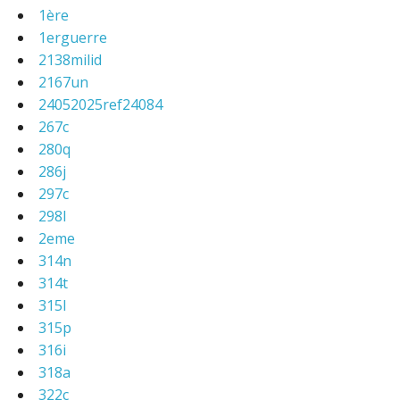
1ère
1erguerre
2138milid
2167un
24052025ref24084
267c
280q
286j
297c
298l
2eme
314n
314t
315l
315p
316i
318a
322c