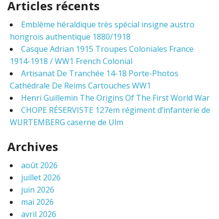
Articles récents
r
c
Emblème héraldique très spécial insigne austro
h
hongrois authentique 1880/1918
f
o
Casque Adrian 1915 Troupes Coloniales France
r
1914-1918 / WW1 French Colonial
:
Artisanat De Tranchée 14-18 Porte-Photos
Cathédrale De Reims Cartouches WW1
Henri Guillemin The Origins Of The First World War
CHOPE RÉSERVISTE 127em régiment d’infanterie de
WURTEMBERG caserne de Ulm
Archives
août 2026
juillet 2026
juin 2026
mai 2026
avril 2026