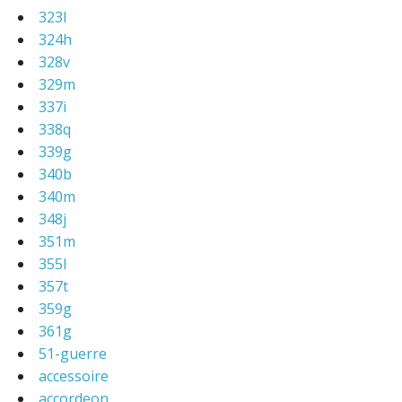
323l
324h
328v
329m
337i
338q
339g
340b
340m
348j
351m
355l
357t
359g
361g
51-guerre
accessoire
accordeon