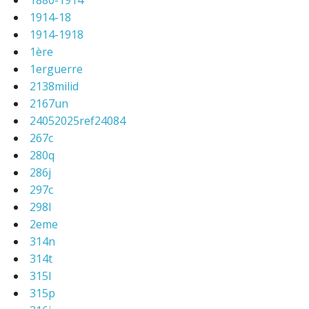
1880-1914
1914-18
1914-1918
1ère
1erguerre
2138milid
2167un
24052025ref24084
267c
280q
286j
297c
298l
2eme
314n
314t
315l
315p