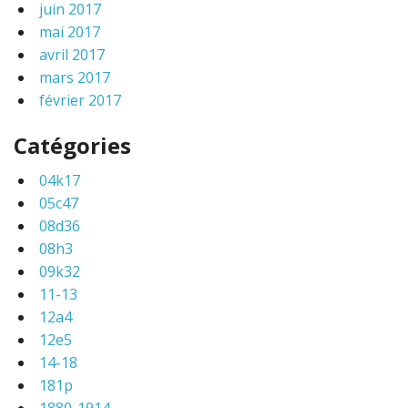
juin 2017
mai 2017
avril 2017
mars 2017
février 2017
Catégories
04k17
05c47
08d36
08h3
09k32
11-13
12a4
12e5
14-18
181p