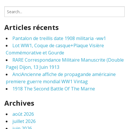
S
e
a
Articles récents
r
c
Pantalon de treillis date 1908 militaria -ww1
h
Lot WW1, Coque de casque+Plaque Visière
f
o
Commémorative et Gourde
r
RARE Correspondance Militaire Manuscrite (Double
:
Page) Dijon, 13 Juin 1913
AnciAncienne affiche de propagande américaine
premiere guerre mondial WW1 Vintag
1918 The Second Battle Of The Marne
Archives
août 2026
juillet 2026
juin 2026