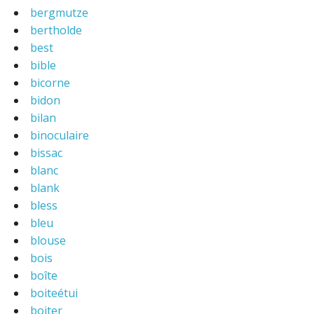
bergmutze
bertholde
best
bible
bicorne
bidon
bilan
binoculaire
bissac
blanc
blank
bless
bleu
blouse
bois
boîte
boiteétui
boiter