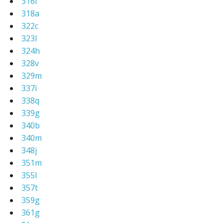
316i
318a
322c
323l
324h
328v
329m
337i
338q
339g
340b
340m
348j
351m
355l
357t
359g
361g