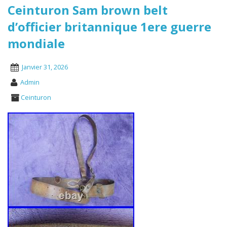
Ceinturon Sam brown belt
d’officier britannique 1ere guerre
mondiale
Janvier 31, 2026
Admin
Ceinturon