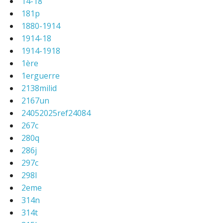
14-18
181p
1880-1914
1914-18
1914-1918
1ère
1erguerre
2138milid
2167un
24052025ref24084
267c
280q
286j
297c
298l
2eme
314n
314t