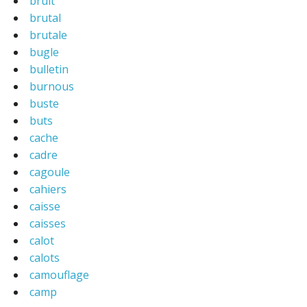
bruit
brutal
brutale
bugle
bulletin
burnous
buste
buts
cache
cadre
cagoule
cahiers
caisse
caisses
calot
calots
camouflage
camp