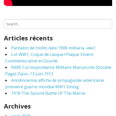
S
e
a
Articles récents
r
c
Pantalon de treillis date 1908 militaria -ww1
h
Lot WW1, Coque de casque+Plaque Visière
f
o
Commémorative et Gourde
r
RARE Correspondance Militaire Manuscrite (Double
:
Page) Dijon, 13 Juin 1913
AnciAncienne affiche de propagande américaine
premiere guerre mondial WW1 Vintag
1918 The Second Battle Of The Marne
Archives