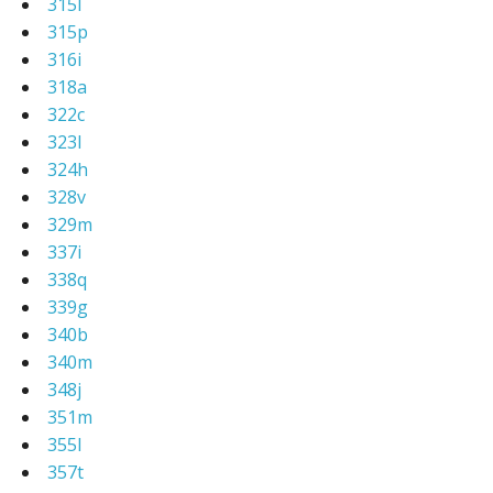
315l
315p
316i
318a
322c
323l
324h
328v
329m
337i
338q
339g
340b
340m
348j
351m
355l
357t