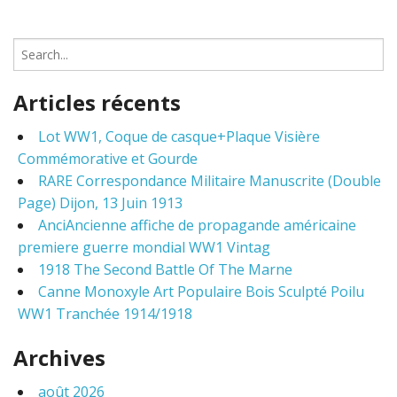
S
e
a
Articles récents
r
c
Lot WW1, Coque de casque+Plaque Visière
h
Commémorative et Gourde
f
o
RARE Correspondance Militaire Manuscrite (Double
r
Page) Dijon, 13 Juin 1913
:
AnciAncienne affiche de propagande américaine
premiere guerre mondial WW1 Vintag
1918 The Second Battle Of The Marne
Canne Monoxyle Art Populaire Bois Sculpté Poilu
WW1 Tranchée 1914/1918
Archives
août 2026