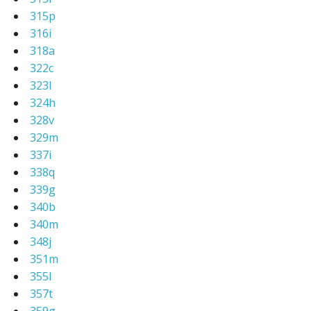
315p
316i
318a
322c
323l
324h
328v
329m
337i
338q
339g
340b
340m
348j
351m
355l
357t