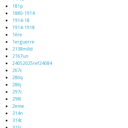
181p
1880-1914
1914-18
1914-1918
1ère
1erguerre
2138milid
2167un
24052025ref24084
267c
280q
286j
297c
298l
2eme
314n
314t
315l