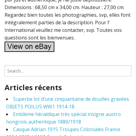
Dimensions : 68,50 cm x 34,00 cm. Hauteur : 27,00 cm.
Regardez bien toutes les photographies, svp, elles font
intégralement parties de la description. Pour l’
International veuillez me contacter, svp. Toutes vos
questions sont les bienvenues.
S
e
a
Articles récents
r
c
Superbe lot d’une cinquantaine de douilles gravées
h
OBJETS POILUS WW1 1914-18
f
o
Emblème héraldique très spécial insigne austro
r
hongrois authentique 1880/1918
:
Casque Adrian 1915 Troupes Coloniales France