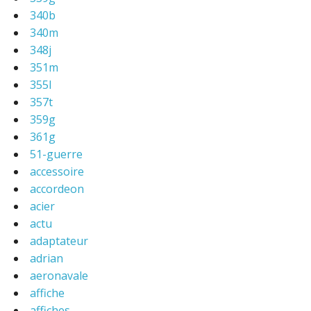
340b
340m
348j
351m
355l
357t
359g
361g
51-guerre
accessoire
accordeon
acier
actu
adaptateur
adrian
aeronavale
affiche
affiches