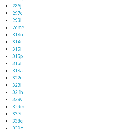
286j
297c
298l
2eme
314n
314t
315l
315p
316i
318a
322c
323l
324h
328v
329m
337i
338q
339g