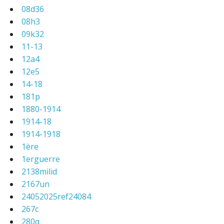
08d36
08h3
09k32
11-13
12a4
12e5
14-18
181p
1880-1914
1914-18
1914-1918
1ère
1erguerre
2138milid
2167un
24052025ref24084
267c
280q