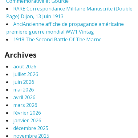
Commémorative et Gourde
r
RARE Correspondance Militaire Manuscrite (Double
:
Page) Dijon, 13 Juin 1913
AnciAncienne affiche de propagande américaine
premiere guerre mondial WW1 Vintag
1918 The Second Battle Of The Marne
Archives
août 2026
juillet 2026
juin 2026
mai 2026
avril 2026
mars 2026
février 2026
janvier 2026
décembre 2025
novembre 2025