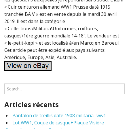
« Cuir ceinturon allemand WW1 Prusse daté 1915
tranchée BA V » est en vente depuis le mardi 30 avril
2019. Il est dans la catégorie
« Collections\Militaria\Uniformes, coiffures,
casques\1ère guerre mondiale 14-18″. Le vendeur est
« le-petit-kepi » et est localisé à/en Marcq en Baroeul.
Cet article peut être expédié aux pays suivants:
Amérique, Europe, Asie, Australie.
S
e
a
Articles récents
r
c
Pantalon de treillis date 1908 militaria -ww1
h
Lot WW1, Coque de casque+Plaque Visière
f
o