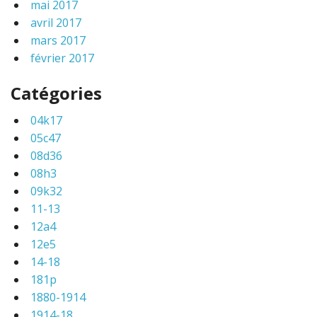
mai 2017
avril 2017
mars 2017
février 2017
Catégories
04k17
05c47
08d36
08h3
09k32
11-13
12a4
12e5
14-18
181p
1880-1914
1914-18