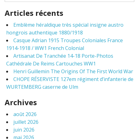
e
a
Articles récents
r
c
Emblème héraldique très spécial insigne austro
h
hongrois authentique 1880/1918
f
o
Casque Adrian 1915 Troupes Coloniales France
r
1914-1918 / WW1 French Colonial
:
Artisanat De Tranchée 14-18 Porte-Photos
Cathédrale De Reims Cartouches WW1
Henri Guillemin The Origins Of The First World War
CHOPE RÉSERVISTE 127em régiment d’infanterie de
WURTEMBERG caserne de Ulm
Archives
août 2026
juillet 2026
juin 2026
mai 2026