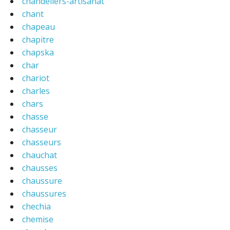
chandeliers-artisanat
chant
chapeau
chapitre
chapska
char
chariot
charles
chars
chasse
chasseur
chasseurs
chauchat
chausses
chaussure
chaussures
chechia
chemise