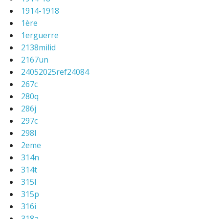
1914-1918
1ère
1erguerre
2138milid
2167un
24052025ref24084
267c
280q
286j
297c
298l
2eme
314n
314t
315l
315p
316i
318a