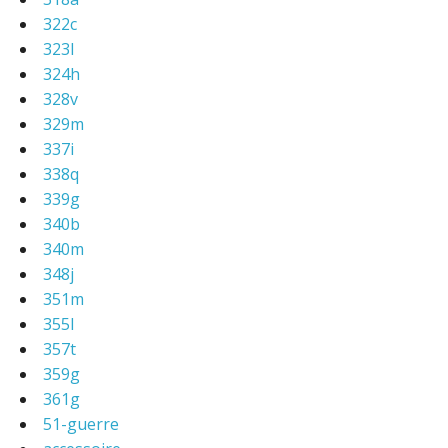
322c
323l
324h
328v
329m
337i
338q
339g
340b
340m
348j
351m
355l
357t
359g
361g
51-guerre