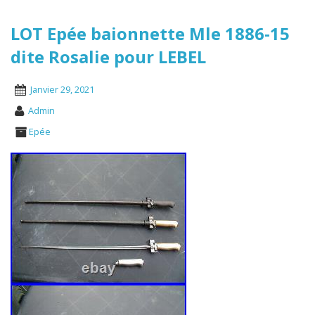
LOT Epée baionnette Mle 1886-15
dite Rosalie pour LEBEL
Janvier 29, 2021
Admin
Epée