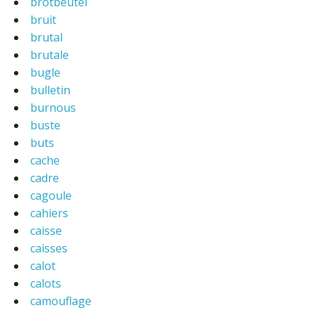
brotbeutel
bruit
brutal
brutale
bugle
bulletin
burnous
buste
buts
cache
cadre
cagoule
cahiers
caisse
caisses
calot
calots
camouflage