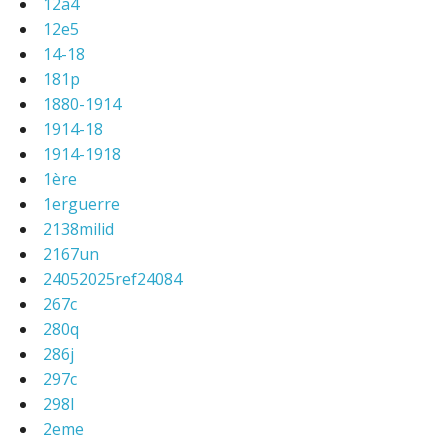
12a4
12e5
14-18
181p
1880-1914
1914-18
1914-1918
1ère
1erguerre
2138milid
2167un
24052025ref24084
267c
280q
286j
297c
298l
2eme