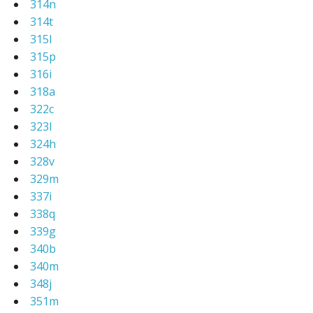
314n
314t
315l
315p
316i
318a
322c
323l
324h
328v
329m
337i
338q
339g
340b
340m
348j
351m