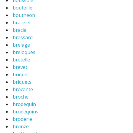
boussole
bouteille
boutheon
bracelet
bracia
brassard
brelage
breloques
bretelle
brevet
briquet
briquets
brocante
broche
brodequin
brodequins
broderie
bronze