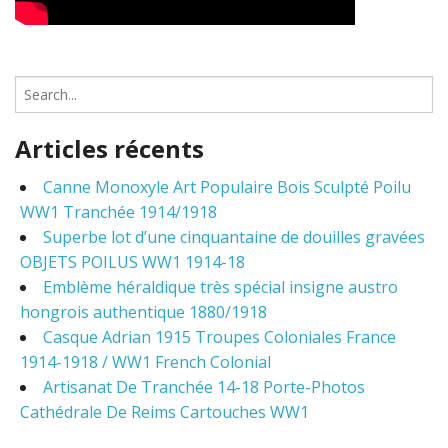
S
e
a
Articles récents
r
c
Canne Monoxyle Art Populaire Bois Sculpté Poilu
h
WW1 Tranchée 1914/1918
f
o
Superbe lot d’une cinquantaine de douilles gravées
r
OBJETS POILUS WW1 1914-18
:
Emblème héraldique très spécial insigne austro
hongrois authentique 1880/1918
Casque Adrian 1915 Troupes Coloniales France
1914-1918 / WW1 French Colonial
Artisanat De Tranchée 14-18 Porte-Photos
Cathédrale De Reims Cartouches WW1