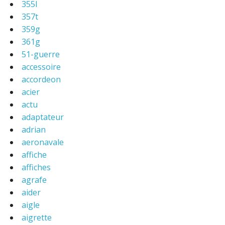
355l
357t
359g
361g
51-guerre
accessoire
accordeon
acier
actu
adaptateur
adrian
aeronavale
affiche
affiches
agrafe
aider
aigle
aigrette