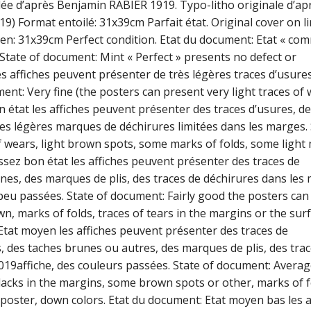
ée d’après Benjamin RABIER 1919. Typo-litho originale d’ap
 Format entoilé: 31x39cm Parfait état. Original cover on li
nen: 31x39cm Perfect condition. Etat du document: Etat « co
 State of document: Mint « Perfect » presents no defect or
s affiches peuvent présenter de très légères traces d’usures
nt: Very fine (the posters can present very light traces of 
n état les affiches peuvent présenter des traces d’usures, d
es légères marques de déchirures limitées dans les marges. 
f wears, light brown spots, some marks of folds, some light
ssez bon état les affiches peuvent présenter des traces de
unes, des marques de plis, des traces de déchirures dans les
 peu passées. State of document: Fairly good the posters can
wn, marks of folds, traces of tears in the margins or the sur
 Etat moyen les affiches peuvent présenter des traces de
 des taches brunes ou autres, des marques de plis, des tra
019affiche, des couleurs passées. State of document: Averag
 lacks in the margins, some brown spots or other, marks of f
 poster, down colors. Etat du document: Etat moyen bas les a