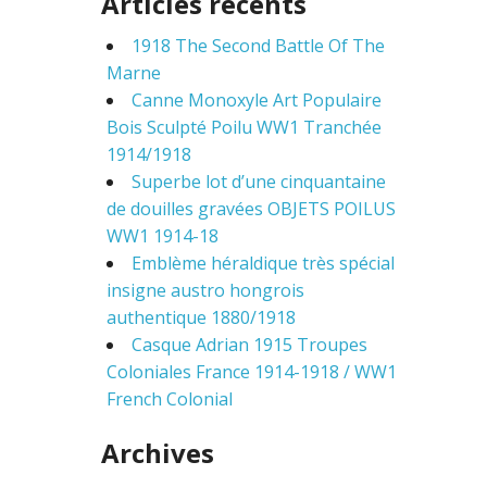
Articles récents
r
c
1918 The Second Battle Of The
h
f
Marne
o
Canne Monoxyle Art Populaire
r
Bois Sculpté Poilu WW1 Tranchée
:
1914/1918
Superbe lot d’une cinquantaine
de douilles gravées OBJETS POILUS
WW1 1914-18
Emblème héraldique très spécial
insigne austro hongrois
authentique 1880/1918
Casque Adrian 1915 Troupes
Coloniales France 1914-1918 / WW1
French Colonial
Archives