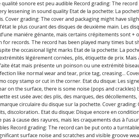
e qualité sonore est peu audible Record grading: The recor
ry lessening in sound quality Etat de la pochette: La pochet
plis. Cover grading: The cover and packaging might have slig
t l’état le plus courant des disques de deuxième main. Les dis
e d’une maniére génante, mais certains crépitements sont + 
 for records. The record has been played many times but 
pite the occasional light marks Etat de la pochette: La poch
extrémités légérement cornées, plis, étiquette de prix. Mais
arfaite état mais présente un poinson ou une extrémité bisea
ction like normal wear and tear, price tag, creasing… Cove
omo copy stamp or cut in the corner. Etat du disque: Les sign
ear on the surface, there is some noise (pops and crackles) 
hette est usée avec des plis, des marques, des décollements,
marque circulaire du disque sur la pochette. Cover grading:
its, discoloration.. Etat du disque: Disque encore en conditio
te pas à cause des rayures, mais les craquements dus à l’usu
ibles Record grading: The record can be put onto a turntable
ignificant surface noise and scratches and visible groove wea