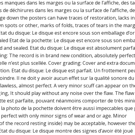
s manques dans les marges ou la surface de l’affiche, des t
 de déchirures dans les marges ou la surface de l’affiche, d
ge down the posters can have traces of restoration, lacks in
 spots or other, marks of folds, traces of tears in the marg
 Etat du disque: Le disque est encore sous son emballage d’or
ealed Etat de la pochette: Le disque est encore sous son emb
ed and sealed. Etat du disque: Le disque est absolument parfa
ing: The record is in brand new condition, absolutely perfect
lle n’est plus scellée. Cover grading: Cover and extra docum
ition. Etat du disque: Le disque est parfait. Un frottement pe
indre. Il ne doit y avoir aucun effet sur la qualité sonore du
flawless, almost perfect. A very minor scuff can appear on th
ing, It should play without any noise over the flaw. The fla
hette est parfaite, pouvant néanmoins comporter de très min
u la photo de la pochette doivent être aussi impeccables que 
 perfect with only minor signs of wear and or age. Minor
of the record resting inside) may be acceptable, however th
Etat du disque: Le disque montre des signes d’avoir été joué