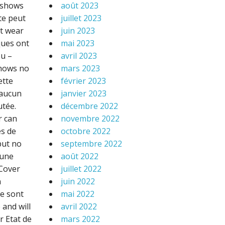
d shows
août 2023
te peut
juillet 2023
ht wear
juin 2023
ques ont
mai 2023
ou –
avril 2023
shows no
mars 2023
ette
février 2023
 aucun
janvier 2023
utée.
décembre 2022
r can
novembre 2022
es de
octobre 2022
but no
septembre 2022
 une
août 2022
 Cover
juillet 2022
n
juin 2022
re sont
mai 2022
 and will
avril 2022
r Etat de
mars 2022