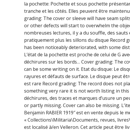
la pochette: Pochette et sous pochette présenta
tranche et les côtés. Elles peuvent être mainten
grading: The cover or sleeve will have seam split
or other defects will start to overwhelm the objec
nombreuses lectures, il y a du souffle, des saut
pratiquement plus les sillons du disque Record 
has been noticeably deteriorated, with some dist
L’état de la pochette est proche de celui de G av
déchirures sur les bords… Cover grading: The cov
can be some writing on it. Etat du disque: Le di
rayures et défauts de surface. Le disque peut être
est rare Record grading: The record does not play
something very rare it is not worth listing in thi
déchirures, des traces et marques d’usure un pe
or partly missing. Cover can also be missing. L’
Benjamin RABIER 1919″ est en vente depuis le merc
« Collections\Militaria\Documents, revues, livr
est localisé à/en Velleron. Cet article peut être l