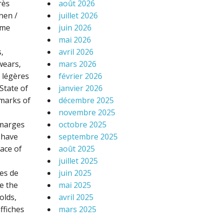
rès
août 2026
nen /
juillet 2026
mme
juin 2026
mai 2026
,
avril 2026
wears,
mars 2026
e légères
février 2026
State of
janvier 2026
 marks of
décembre 2025
novembre 2025
 marges
octobre 2025
 have
septembre 2025
face of
août 2025
juillet 2025
ces de
juin 2025
e the
mai 2025
olds,
avril 2025
ffiches
mars 2025