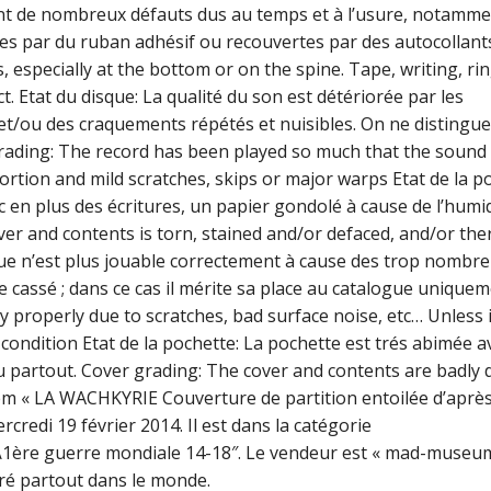
nt de nombreux défauts dus au temps et à l’usure, notamme
ues par du ruban adhésif ou recouvertes par des autocollant
s, especially at the bottom or on the spine. Tape, writing, ri
t. Etat du disque: La qualité du son est détériorée par les
s et/ou des craquements répétés et nuisibles. On ne distingue
grading: The record has been played so much that the sound 
ortion and mild scratches, skips or major warps Etat de la p
ec en plus des écritures, un papier gondolé à cause de l’humid
er and contents is torn, stained and/or defaced, and/or the
sque n’est plus jouable correctement à cause des trop nombr
 cassé ; dans ce cas il mérite sa place au catalogue uniqueme
 properly due to scratches, bad surface noise, etc… Unless i
s condition Etat de la pochette: La pochette est trés abimée a
u partout. Cover grading: The cover and contents are badl
item « LA WACHKYRIE Couverture de partition entoilée d’aprè
redi 19 février 2014. Il est dans la catégorie
es\1ère guerre mondiale 14-18″. Le vendeur est « mad-museum
ivré partout dans le monde.