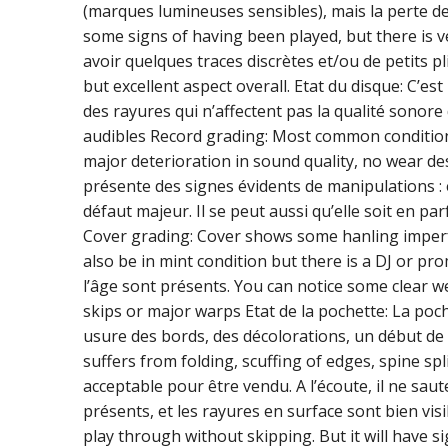
(marques lumineuses sensibles), mais la perte d
some signs of having been played, but there is ve
avoir quelques traces discrètes et/ou de petits 
but excellent aspect overall. Etat du disque: C’es
des rayures qui n’affectent pas la qualité sonor
audibles Record grading: Most common condition
major deterioration in sound quality, no wear des
présente des signes évidents de manipulations : 
défaut majeur. Il se peut aussi qu’elle soit en p
Cover grading: Cover shows some hanling imperfe
also be in mint condition but there is a DJ or pr
l’âge sont présents. You can notice some clear w
skips or major warps Etat de la pochette: La poc
usure des bords, des décolorations, un début de 
suffers from folding, scuffing of edges, spine spl
acceptable pour être vendu. A l’écoute, il ne sau
présents, et les rayures en surface sont bien vis
play through without skipping. But it will have s