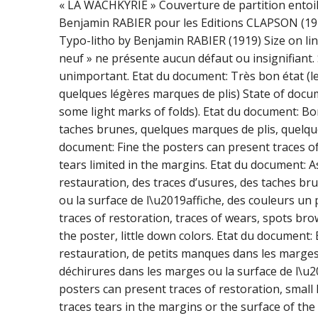
« LA WACHKYRIE » Couverture de partition entoil
Benjamin RABIER pour les Editions CLAPSON (1919)
Typo-litho by Benjamin RABIER (1919) Size on li
neuf » ne présente aucun défaut ou insignifiant.
unimportant. Etat du document: Très bon état (le
quelques légères marques de plis) State of docume
some light marks of folds). Etat du document: Bo
taches brunes, quelques marques de plis, quelqu
document: Fine the posters can present traces o
tears limited in the margins. Etat du document: A
restauration, des traces d’usures, des taches br
ou la surface de l\u2019affiche, des couleurs un
traces of restoration, traces of wears, spots bro
the poster, little down colors. Etat du document:
restauration, de petits manques dans les marges,
déchirures dans les marges ou la surface de l\u2
posters can present traces of restoration, small
traces tears in the margins or the surface of the