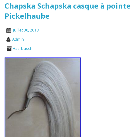
Chapska Schapska casque à pointe
Pickelhaube
Juillet 30, 2018
Admin
Haarbusch