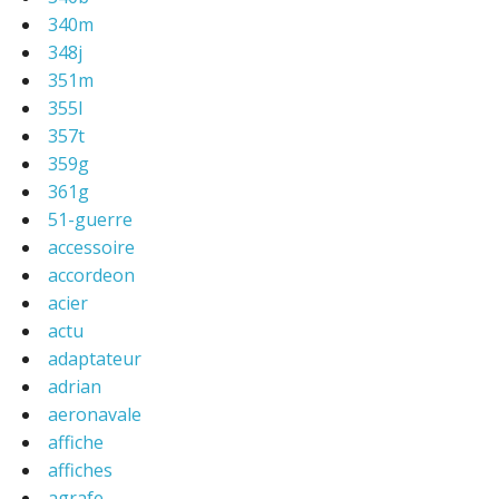
340m
348j
351m
355l
357t
359g
361g
51-guerre
accessoire
accordeon
acier
actu
adaptateur
adrian
aeronavale
affiche
affiches
agrafe