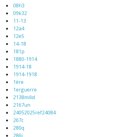
08h3
09k32
11-13
12a4
12e5
14-18
181p
1880-1914
1914-18
1914-1918
1ère
1erguerre
2138milid
2167un
24052025ref24084
267c
280q
286j