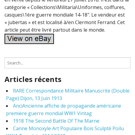
catégorie « Collections\Militaria\Uniformes, coiffures,
casques\1ère guerre mondiale 14-18″. Le vendeur est
« jubertas » et est localisé à/en Clermont Ferrand. Cet
article peut être livré partout dans le monde.
S
e
a
Articles récents
r
c
RARE Correspondance Militaire Manuscrite (Double
h
Page) Dijon, 13 Juin 1913
f
o
AnciAncienne affiche de propagande américaine
r
premiere guerre mondial WW1 Vintag
:
1918 The Second Battle Of The Marne
Canne Monoxyle Art Populaire Bois Sculpté Poilu