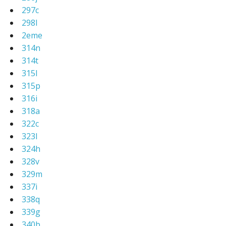
297c
298l
2eme
314n
314t
315l
315p
316i
318a
322c
323l
324h
328v
329m
337i
338q
339g
340b