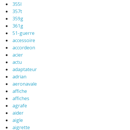
355l
357t
359g
361g
51-guerre
accessoire
accordeon
acier
actu
adaptateur
adrian
aeronavale
affiche
affiches
agrafe
aider
aigle
aigrette