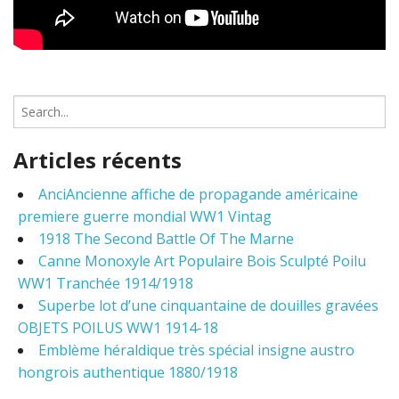
S
e
a
Articles récents
r
c
AnciAncienne affiche de propagande américaine
h
premiere guerre mondial WW1 Vintag
f
o
1918 The Second Battle Of The Marne
r
Canne Monoxyle Art Populaire Bois Sculpté Poilu
:
WW1 Tranchée 1914/1918
Superbe lot d’une cinquantaine de douilles gravées
OBJETS POILUS WW1 1914-18
Emblème héraldique très spécial insigne austro
hongrois authentique 1880/1918