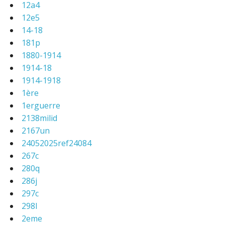
12a4
12e5
14-18
181p
1880-1914
1914-18
1914-1918
1ère
1erguerre
2138milid
2167un
24052025ref24084
267c
280q
286j
297c
298l
2eme