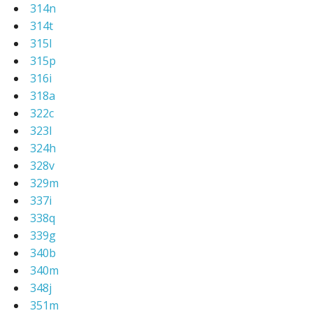
314n
314t
315l
315p
316i
318a
322c
323l
324h
328v
329m
337i
338q
339g
340b
340m
348j
351m