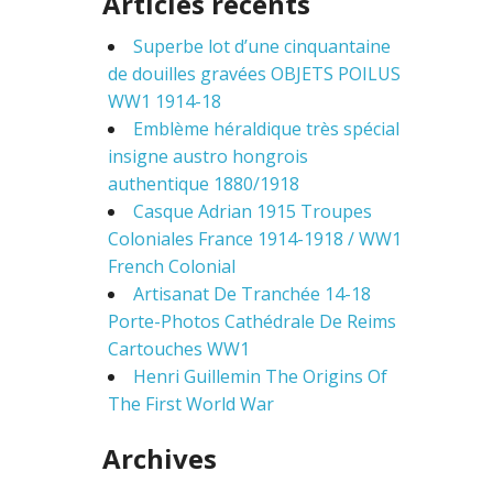
Articles récents
r
c
Superbe lot d’une cinquantaine
h
f
de douilles gravées OBJETS POILUS
o
WW1 1914-18
r
Emblème héraldique très spécial
:
insigne austro hongrois
authentique 1880/1918
Casque Adrian 1915 Troupes
Coloniales France 1914-1918 / WW1
French Colonial
Artisanat De Tranchée 14-18
Porte-Photos Cathédrale De Reims
Cartouches WW1
Henri Guillemin The Origins Of
The First World War
Archives