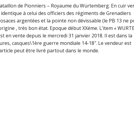
Bataillon de Pionniers – Royaume du Würtemberg. En cuir ver
identique à celui des officiers des régiments de Grenadiers
osaces argentées et la pointe non dévissable (le PB 13 ne p
’origine , très bon état. Epoque début XXéme. L’item « WU
n vente depuis le mercredi 31 janvier 2018. Il est dans la
ffures, casques\1ère guerre mondiale 14-18″. Le vendeur est
rticle peut être livré partout dans le monde.