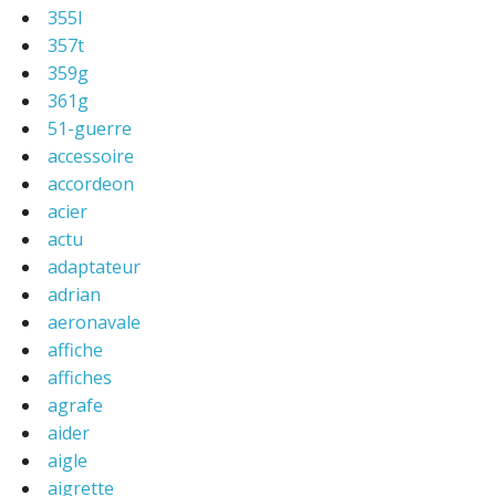
355l
357t
359g
361g
51-guerre
accessoire
accordeon
acier
actu
adaptateur
adrian
aeronavale
affiche
affiches
agrafe
aider
aigle
aigrette