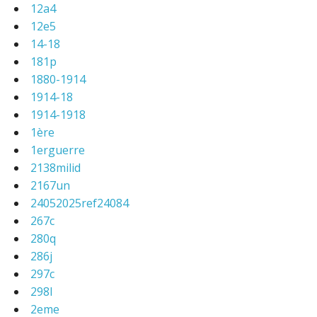
12a4
12e5
14-18
181p
1880-1914
1914-18
1914-1918
1ère
1erguerre
2138milid
2167un
24052025ref24084
267c
280q
286j
297c
298l
2eme