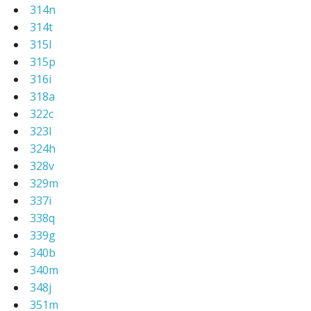
314n
314t
315l
315p
316i
318a
322c
323l
324h
328v
329m
337i
338q
339g
340b
340m
348j
351m