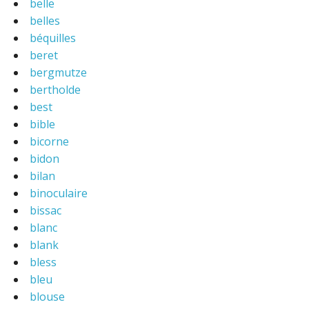
belle
belles
béquilles
beret
bergmutze
bertholde
best
bible
bicorne
bidon
bilan
binoculaire
bissac
blanc
blank
bless
bleu
blouse