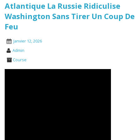
Atlantique La Russie Ridiculise
Washington Sans Tirer Un Coup De
Feu
Janvier 12, 2026
Admin
Course