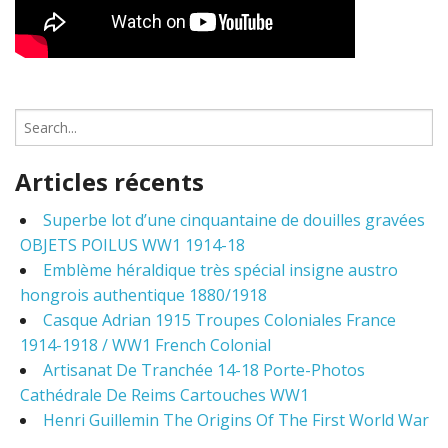
S
e
a
Articles récents
r
c
Superbe lot d’une cinquantaine de douilles gravées
h
OBJETS POILUS WW1 1914-18
f
o
Emblème héraldique très spécial insigne austro
r
hongrois authentique 1880/1918
:
Casque Adrian 1915 Troupes Coloniales France
1914-1918 / WW1 French Colonial
Artisanat De Tranchée 14-18 Porte-Photos
Cathédrale De Reims Cartouches WW1
Henri Guillemin The Origins Of The First World War