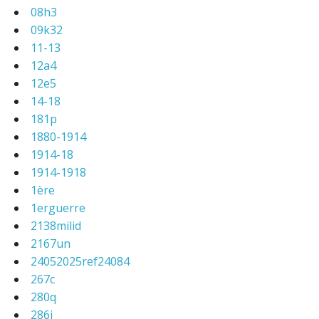
08h3
09k32
11-13
12a4
12e5
14-18
181p
1880-1914
1914-18
1914-1918
1ère
1erguerre
2138milid
2167un
24052025ref24084
267c
280q
286j