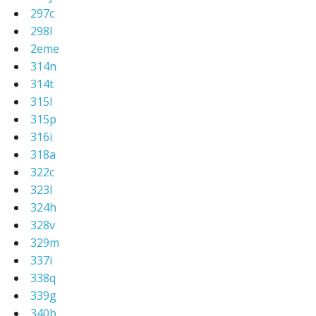
297c
298l
2eme
314n
314t
315l
315p
316i
318a
322c
323l
324h
328v
329m
337i
338q
339g
340b