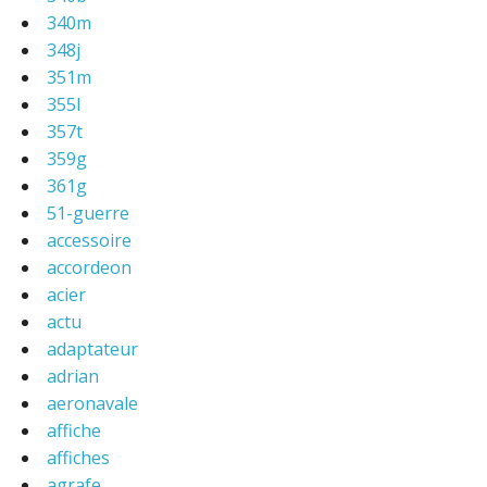
340m
348j
351m
355l
357t
359g
361g
51-guerre
accessoire
accordeon
acier
actu
adaptateur
adrian
aeronavale
affiche
affiches
agrafe