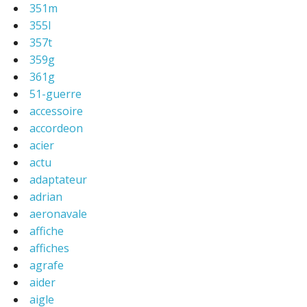
351m
355l
357t
359g
361g
51-guerre
accessoire
accordeon
acier
actu
adaptateur
adrian
aeronavale
affiche
affiches
agrafe
aider
aigle