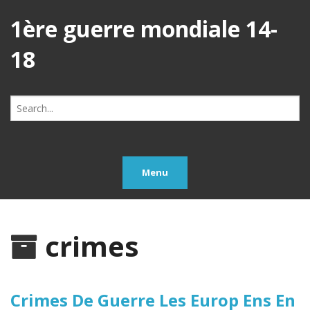
1ère guerre mondiale 14-
18
Search
for:
Menu
crimes
Crimes De Guerre Les Europ Ens En