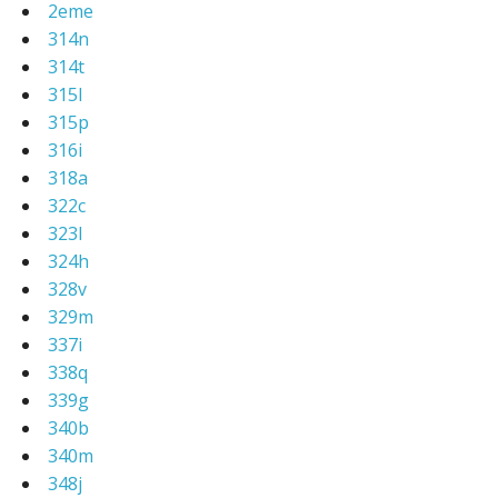
2eme
314n
314t
315l
315p
316i
318a
322c
323l
324h
328v
329m
337i
338q
339g
340b
340m
348j