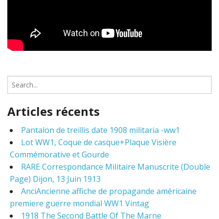
S
e
a
Articles récents
r
c
Pantalon de treillis date 1908 militaria -ww1
h
Lot WW1, Coque de casque+Plaque Visière
f
o
Commémorative et Gourde
r
RARE Correspondance Militaire Manuscrite (Double
:
Page) Dijon, 13 Juin 1913
AnciAncienne affiche de propagande américaine
premiere guerre mondial WW1 Vintag
1918 The Second Battle Of The Marne