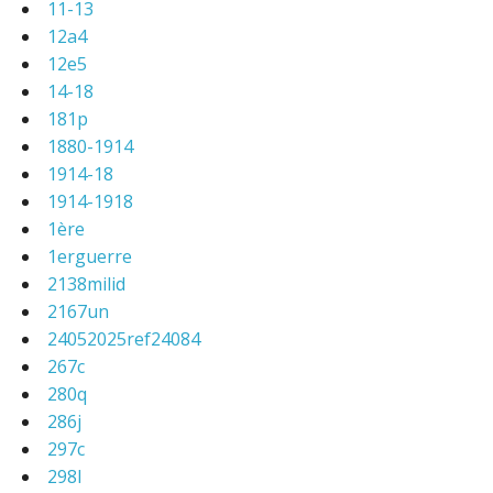
11-13
12a4
12e5
14-18
181p
1880-1914
1914-18
1914-1918
1ère
1erguerre
2138milid
2167un
24052025ref24084
267c
280q
286j
297c
298l