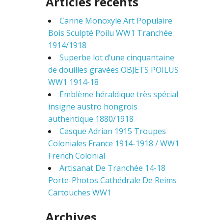
Articles récents
r
c
Canne Monoxyle Art Populaire
h
f
Bois Sculpté Poilu WW1 Tranchée
o
1914/1918
r
Superbe lot d’une cinquantaine
:
de douilles gravées OBJETS POILUS
WW1 1914-18
Emblème héraldique très spécial
insigne austro hongrois
authentique 1880/1918
Casque Adrian 1915 Troupes
Coloniales France 1914-1918 / WW1
French Colonial
Artisanat De Tranchée 14-18
Porte-Photos Cathédrale De Reims
Cartouches WW1
Archives