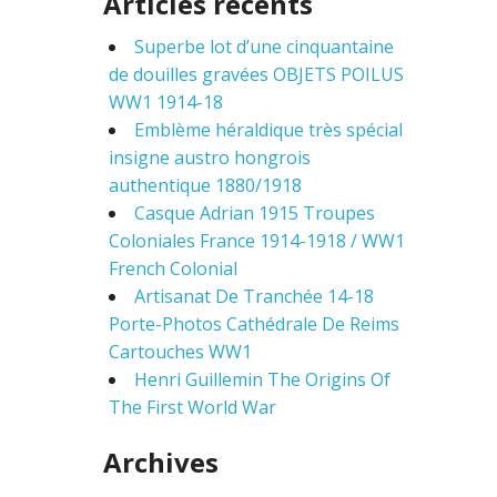
Articles récents
r
c
Superbe lot d’une cinquantaine
h
f
de douilles gravées OBJETS POILUS
o
WW1 1914-18
r
Emblème héraldique très spécial
:
insigne austro hongrois
authentique 1880/1918
Casque Adrian 1915 Troupes
Coloniales France 1914-1918 / WW1
French Colonial
Artisanat De Tranchée 14-18
Porte-Photos Cathédrale De Reims
Cartouches WW1
Henri Guillemin The Origins Of
The First World War
Archives