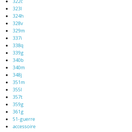
322c
323l
324h
328v
329m
337i
338q
339g
340b
340m
348j
351m
355l
357t
359g
361g
51-guerre
accessoire