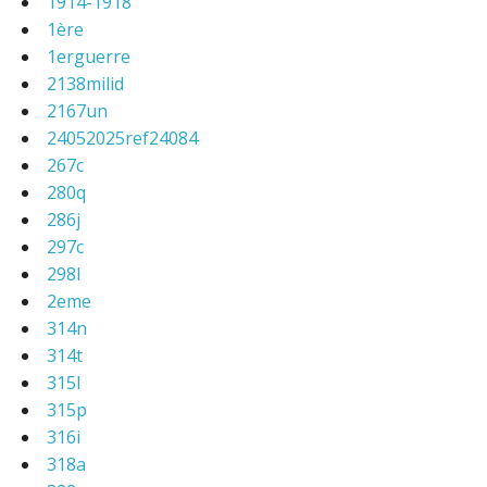
1914-1918
1ère
1erguerre
2138milid
2167un
24052025ref24084
267c
280q
286j
297c
298l
2eme
314n
314t
315l
315p
316i
318a