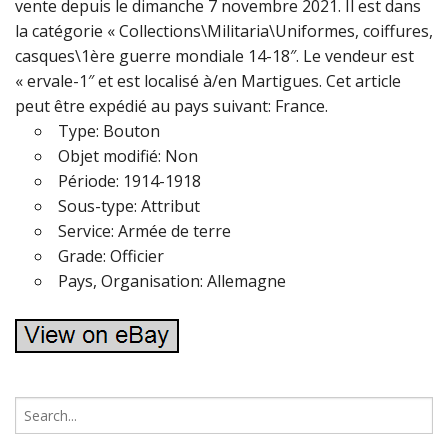
vente depuis le dimanche 7 novembre 2021. Il est dans
la catégorie « Collections\Militaria\Uniformes, coiffures,
casques\1ère guerre mondiale 14-18″. Le vendeur est
« ervale-1″ et est localisé à/en Martigues. Cet article
peut être expédié au pays suivant: France.
Type: Bouton
Objet modifié: Non
Période: 1914-1918
Sous-type: Attribut
Service: Armée de terre
Grade: Officier
Pays, Organisation: Allemagne
S
e