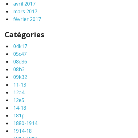
avril 2017
mars 2017
février 2017
Catégories
04k17
05c47
08d36
08h3
09k32
11-13
12a4
12e5
14-18
181p
1880-1914
1914-18