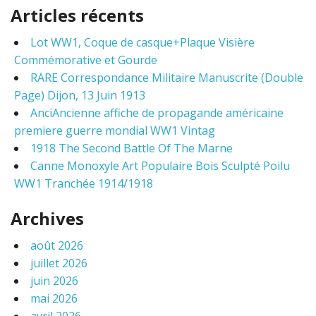
a
Articles récents
r
c
Lot WW1, Coque de casque+Plaque Visière
h
Commémorative et Gourde
f
o
RARE Correspondance Militaire Manuscrite (Double
r
Page) Dijon, 13 Juin 1913
:
AnciAncienne affiche de propagande américaine
premiere guerre mondial WW1 Vintag
1918 The Second Battle Of The Marne
Canne Monoxyle Art Populaire Bois Sculpté Poilu
WW1 Tranchée 1914/1918
Archives
août 2026
juillet 2026
juin 2026
mai 2026