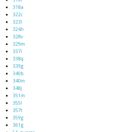
318a
322c
323l
324h
328v
329m
337i
338q
339g
340b
340m
348j
351m
355l
357t
359g
361g