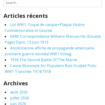
S
e
a
Articles récents
r
c
Lot WW1, Coque de casque+Plaque Visière
h
Commémorative et Gourde
f
o
RARE Correspondance Militaire Manuscrite (Double
r
Page) Dijon, 13 Juin 1913
:
AnciAncienne affiche de propagande américaine
premiere guerre mondial WW1 Vintag
1918 The Second Battle Of The Marne
Canne Monoxyle Art Populaire Bois Sculpté Poilu
WW1 Tranchée 1914/1918
Archives
août 2026
juillet 2026
juin 2026