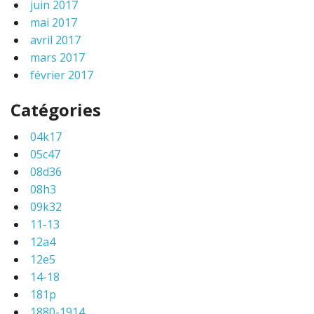
juin 2017
mai 2017
avril 2017
mars 2017
février 2017
Catégories
04k17
05c47
08d36
08h3
09k32
11-13
12a4
12e5
14-18
181p
1880-1914