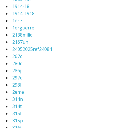
1914-18
1914-1918
1ère
1erguerre
2138milid
2167un
24052025ref24084
267c
280q
286j
297c
298l
2eme
314n
314t
315l
315p
316i