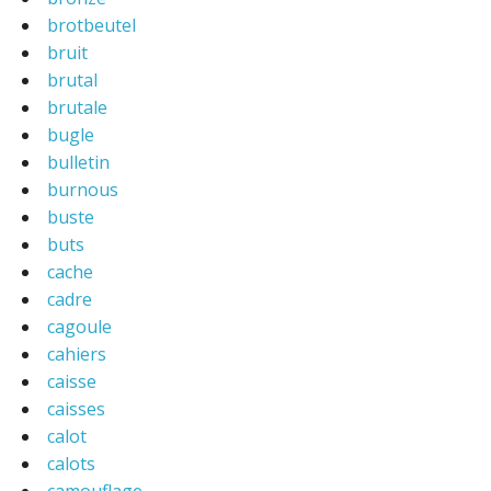
brotbeutel
bruit
brutal
brutale
bugle
bulletin
burnous
buste
buts
cache
cadre
cagoule
cahiers
caisse
caisses
calot
calots
camouflage