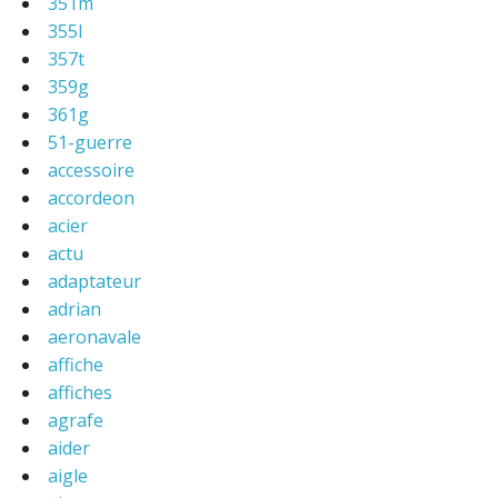
351m
355l
357t
359g
361g
51-guerre
accessoire
accordeon
acier
actu
adaptateur
adrian
aeronavale
affiche
affiches
agrafe
aider
aigle