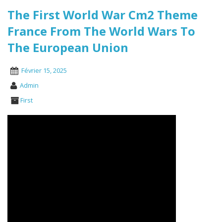
The First World War Cm2 Theme
France From The World Wars To
The European Union
Février 15, 2025
Admin
First