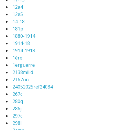
12a4
12e5
14-18
181p
1880-1914
1914-18
1914-1918
1ère
1erguerre
2138milid
2167un
24052025ref24084
267c
280q
286j
297c
298l