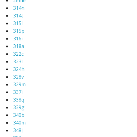
2eme
314n
314t
315l
315p
316i
318a
322c
323l
324h
328v
329m
337i
338q
339g
340b
340m
348j