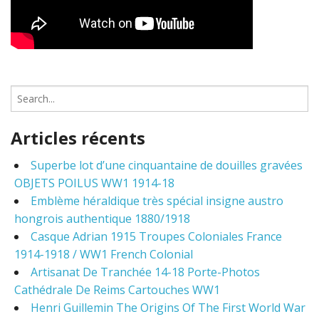
S
e
a
Articles récents
r
c
Superbe lot d’une cinquantaine de douilles gravées
h
OBJETS POILUS WW1 1914-18
f
o
Emblème héraldique très spécial insigne austro
r
hongrois authentique 1880/1918
:
Casque Adrian 1915 Troupes Coloniales France
1914-1918 / WW1 French Colonial
Artisanat De Tranchée 14-18 Porte-Photos
Cathédrale De Reims Cartouches WW1
Henri Guillemin The Origins Of The First World War