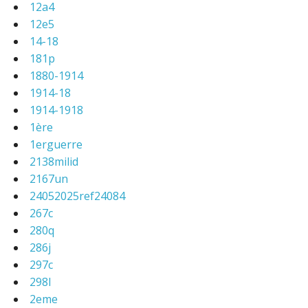
12a4
12e5
14-18
181p
1880-1914
1914-18
1914-1918
1ère
1erguerre
2138milid
2167un
24052025ref24084
267c
280q
286j
297c
298l
2eme