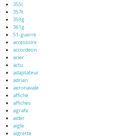
355l
357t
359g
361g
51-guerre
accessoire
accordeon
acier
actu
adaptateur
adrian
aeronavale
affiche
affiches
agrafe
aider
aigle
aigrette