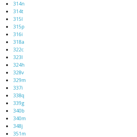
314n
314t
315l
315p
316i
318a
322c
323l
324h
328v
329m
337i
338q
339g
340b
340m
348j
351m