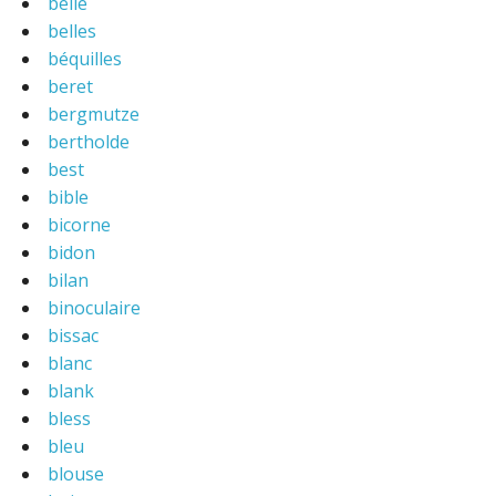
belle
belles
béquilles
beret
bergmutze
bertholde
best
bible
bicorne
bidon
bilan
binoculaire
bissac
blanc
blank
bless
bleu
blouse