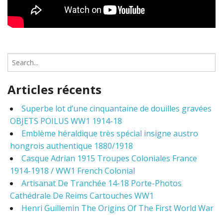
S
e
a
Articles récents
r
c
Superbe lot d’une cinquantaine de douilles gravées
h
OBJETS POILUS WW1 1914-18
f
o
Emblème héraldique très spécial insigne austro
r
hongrois authentique 1880/1918
:
Casque Adrian 1915 Troupes Coloniales France
1914-1918 / WW1 French Colonial
Artisanat De Tranchée 14-18 Porte-Photos
Cathédrale De Reims Cartouches WW1
Henri Guillemin The Origins Of The First World War