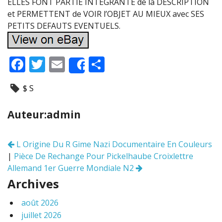
ELLES FONT PARTIE INTEGRANTE de la DESCRIPTION
et PERMETTENT de VOIR l’OBJET AU MIEUX avec SES
PETITS DEFAUTS EVENTUELS.
F
T
E
P
Share
ac
w
m
ar
$ S
e
itt
ai
ta
b
er
l
g
Auteur:admin
o
er
o
L Origine Du R Gime Nazi Documentaire En Couleurs
Navigation
k
|
Pièce De Rechange Pour Pickelhaube Croixlettre
des
articles
Allemand 1er Guerre Mondiale N2
Archives
août 2026
juillet 2026